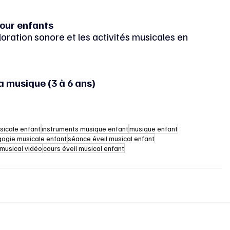
pour enfants
ploration sonore et les activités musicales en 
a musique (3 à 6 ans)
usicale enfant
instruments musique enfant
musique enfant
ogie musicale enfant
séance éveil musical enfant
 musical vidéo
cours éveil musical enfant