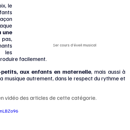
x, le 
ants 
çon 
haque 
 une 
pas, 
ants 
1er cours d’éveil musical
 les 
roduire facilement.
-petits, aux enfants en maternelle
, mais aussi à 
la musique autrement, dans le respect du rythme et 
n vidéo des articles de cette catégorie.
I1nLBZo96