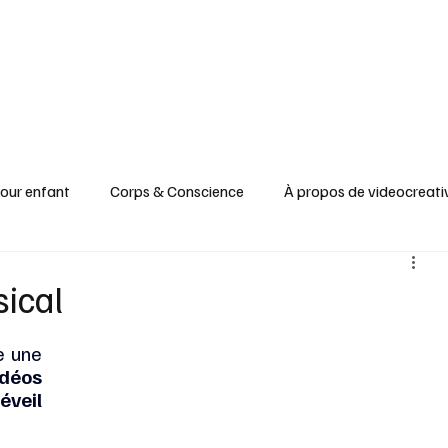
pour enfant
Corps & Conscience
À propos de videocreati
re
Recyclage & Upcycling
Santé & Beauté
Tableaux
sical
 une 
Apprendre & Découvrir
idéos 
veil 