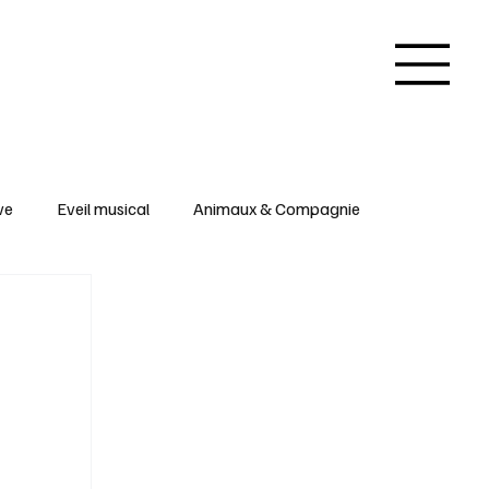
ve
Eveil musical
Animaux & Compagnie
 & Arts créatifs
Inspirations & Insolites