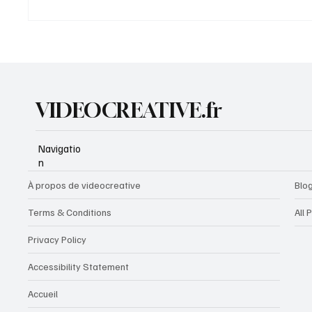
9ᵉ éveil musical : écouter et
8ᵉ évei
reproduire les sons
sons au
VIDEOCREATIVE.fr
Navigatio
n
À propos de videocreative
Blo
Terms & Conditions
All 
Privacy Policy
Accessibility Statement
Accueil