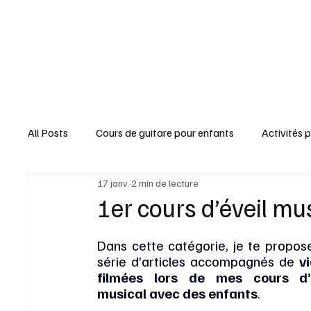
All Posts
Cours de guitare pour enfants
Activités 
17 janv.
2 min de lecture
Brico & Déco
Trucs & Astuces
Jardin & Natu
1er cours d’éveil mu
Dans cette catégorie, je te propose
Paroles & Chansons
Fêtes & Gourmandises
série d’articles accompagnés de 
v
filmées lors de mes cours d’é
musical avec des enfants
.