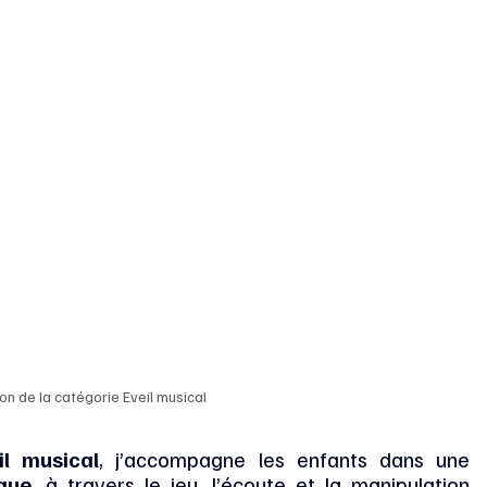
on de la catégorie Eveil musical
il musical
, j’accompagne les enfants dans une 
que
, à travers le jeu, l’écoute et la manipulation 