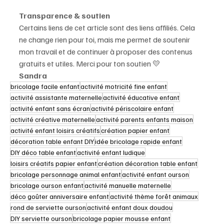
Transparence & soutien
Certains liens de cet article sont des liens affiliés. Cela 
ne change rien pour toi, mais me permet de soutenir 
mon travail et de continuer à proposer des contenus 
gratuits et utiles. Merci pour ton soutien 💛
Sandra
bricolage facile enfant
activité motricité fine enfant
activité assistante maternelle
activité éducative enfant
activité enfant sans écran
activité périscolaire enfant
activité créative maternelle
activité parents enfants maison
activité enfant loisirs créatifs
création papier enfant
décoration table enfant DIY
idée bricolage rapide enfant
DIY déco table enfant
activité enfant ludique
loisirs créatifs papier enfant
création décoration table enfant
bricolage personnage animal enfant
activité enfant ourson
bricolage ourson enfant
activité manuelle maternelle
déco goûter anniversaire enfant
activité thème forêt animaux
rond de serviette ourson
activité enfant doux doudou
DIY serviette ourson
bricolage papier mousse enfant