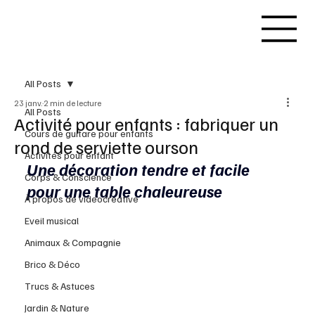
All Posts
23 janv.
2 min de lecture
All Posts
Activité pour enfants : fabriquer un
Cours de guitare pour enfants
rond de serviette ourson
Activités pour enfant
Une décoration tendre et facile 
Corps & Conscience
pour une table chaleureuse
À propos de videocreative
Eveil musical
Animaux & Compagnie
Brico & Déco
Trucs & Astuces
Jardin & Nature