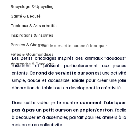
Recyclage & Upcycling
Santé & Beauté
Tableaux & Arts créatifs
Inspirations & Insolites
Paroles & Chansons
Rond de serviette ourson à fabriquer
Fêtes & Gourmandises
Les petits bricolages inspirés des animaux “doudous” 
Apprendre & Découvrir
rassurent et plaisent particulièrement aux jeunes 
enfants. Ce 
rond de serviette ourson
 est une activité 
simple, douce et accessible, idéale pour créer une jolie 
décoration de table tout en développant la créativité.
Dans cette vidéo, je te montre 
comment fabriquer 
pas à pas un petit ourson en papier/carton
, facile 
à découper et à assembler, parfait pour les ateliers à la 
maison ou en collectivité.