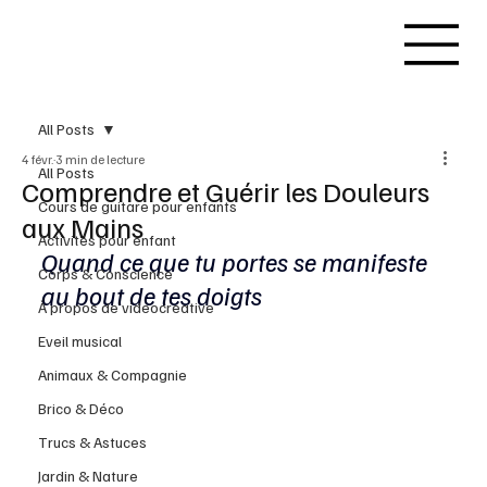
All Posts
4 févr.
3 min de lecture
All Posts
Comprendre et Guérir les Douleurs
Cours de guitare pour enfants
aux Mains
Activités pour enfant
Quand ce que tu portes se manifeste 
Corps & Conscience
au bout de tes doigts
À propos de videocreative
Eveil musical
Animaux & Compagnie
Brico & Déco
Trucs & Astuces
Jardin & Nature