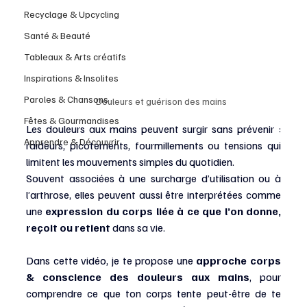
Recyclage & Upcycling
Santé & Beauté
Tableaux & Arts créatifs
Inspirations & Insolites
Paroles & Chansons
Douleurs et guérison des mains
Fêtes & Gourmandises
Les douleurs aux mains peuvent surgir sans prévenir : 
Apprendre & Découvrir
raideurs, picotements, fourmillements ou tensions qui 
limitent les mouvements simples du quotidien. 
Souvent associées à une surcharge d’utilisation ou à 
l’arthrose, elles peuvent aussi être interprétées comme 
une 
expression du corps liée à ce que l’on donne, 
reçoit ou retient
 dans sa vie.
Dans cette vidéo, je te propose une 
approche corps 
& conscience des douleurs aux mains
, pour 
comprendre ce que ton corps tente peut-être de te 