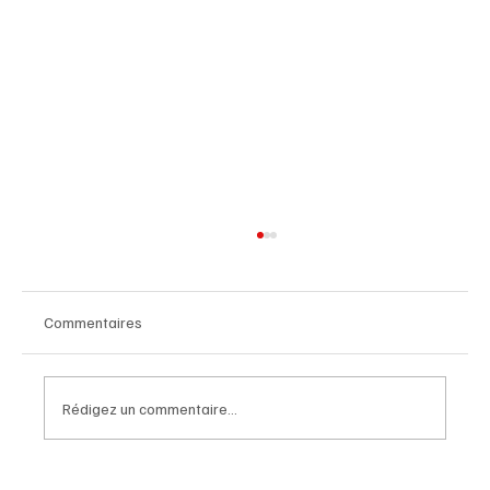
Commentaires
Rédigez un commentaire...
Comprendre et Guérir les Douleurs au Dos