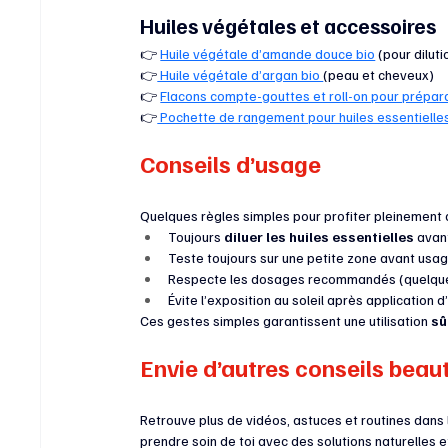
Huiles végétales et accessoires
👉 
Huile végétale d’amande douce bio
 (pour diluti
👉
 Huile végétale d’argan bio 
(peau et cheveux)
👉 
Flacons compte-gouttes et roll-on pour prépara
👉
 Pochette de rangement pour huiles essentielle
Conseils d’usage
Quelques règles simples pour profiter pleinement d
Toujours 
diluer les huiles essentielles
 avan
Teste toujours sur une petite zone avant usa
Respecte les dosages recommandés (quelques
Évite l’exposition au soleil après application d
Ces gestes simples garantissent une utilisation 
sû
Envie d’autres conseils beaut
Retrouve plus de vidéos, astuces et routines dans 
prendre soin de toi avec des solutions naturelles e