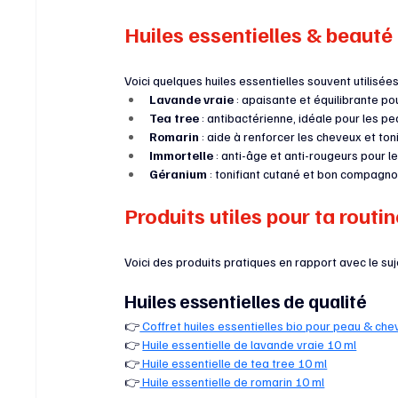
Huiles essentielles & beau
Voici quelques huiles essentielles souvent utilisée
Lavande vraie
 : apaisante et équilibrante pou
Tea tree
 : antibactérienne, idéale pour les p
Romarin
 : aide à renforcer les cheveux et toni
Immortelle
 : anti-âge et anti-rougeurs pour l
Géranium
 : tonifiant cutané et bon compagno
Produits utiles pour ta routi
Voici des produits pratiques en rapport avec le suje
Huiles essentielles de qualité
👉
 Coffret huiles essentielles bio pour peau & ch
👉 
Huile essentielle de lavande vraie 10 ml
👉
 Huile essentielle de tea tree 10 ml
👉
 Huile essentielle de romarin 10 ml