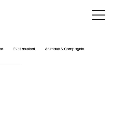
ve
Eveil musical
Animaux & Compagnie
 & Arts créatifs
Inspirations & Insolites