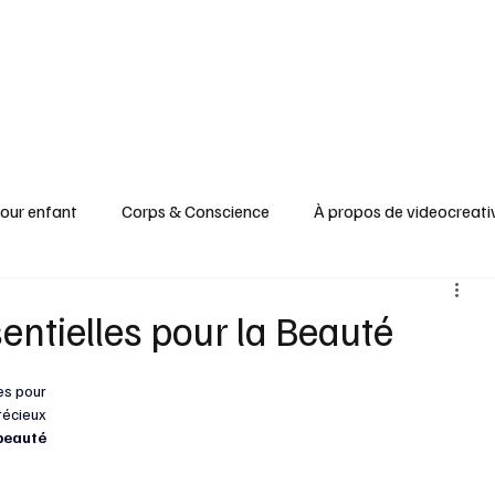
pour enfant
Corps & Conscience
À propos de videocreati
re
Recyclage & Upcycling
Santé & Beauté
Tableaux
entielles pour la Beauté
Apprendre & Découvrir
es pour 
récieux 
eauté 