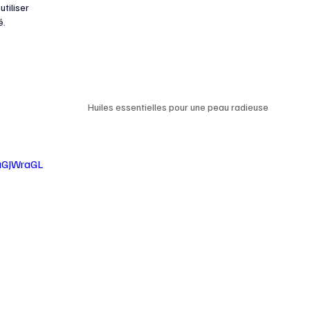
iliser 
é.
Huiles essentielles pour une peau radieuse
DuGJWraGL