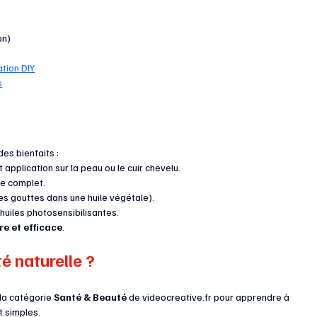
on)
tion DIY
s
es bienfaits :
t application sur la peau ou le cuir chevelu.
ge complet.
 gouttes dans une huile végétale).
’huiles photosensibilisantes.
re et efficace
.
é naturelle ?
la catégorie 
Santé & Beauté
 de 
videocreative.fr
 pour apprendre à 
t simples.