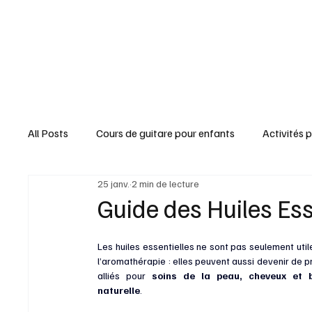
All Posts
Cours de guitare pour enfants
Activités 
25 janv.
2 min de lecture
Brico & Déco
Trucs & Astuces
Jardin & Natu
Guide des Huiles Ess
Paroles & Chansons
Fêtes & Gourmandises
Les huiles essentielles ne sont pas seulement util
l’aromathérapie : elles peuvent aussi devenir de p
alliés pour 
soins de la peau, cheveux et b
naturelle
. 