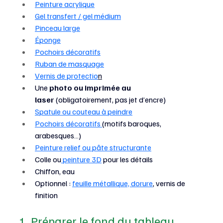
Peinture acrylique
Gel transfert / gel médium
Pinceau large
Éponge
Pochoirs décoratifs
Ruban de masquage
Vernis de protectio
n
Une 
photo ou imprimée au 
laser
 (obligatoirement, pas jet d’encre)
Spatule ou couteau à peindre
Pochoirs décoratifs 
(motifs baroques, 
arabesques…)
Peinture relief ou pâte structurante
Colle ou
 peinture 3D
 pour les détails
Chiffon, eau
Optionnel : 
feuille métallique, dorure
, vernis de 
finition
1. Préparer le fond du tableau