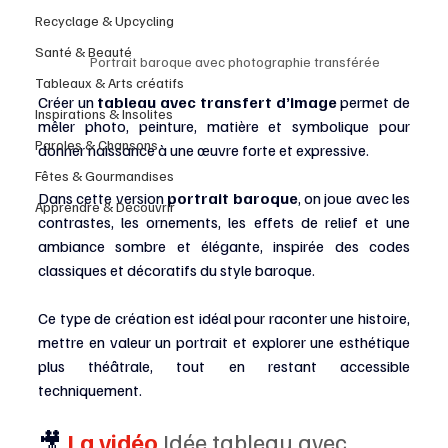
Recyclage & Upcycling
Santé & Beauté
Portrait baroque avec photographie transférée
Tableaux & Arts créatifs
Créer un 
tableau avec transfert d’image
 permet de 
Inspirations & Insolites
mêler photo, peinture, matière et symbolique pour 
Paroles & Chansons
donner naissance à une œuvre forte et expressive.
Fêtes & Gourmandises
Dans cette version 
portrait baroque
, on joue avec les 
Apprendre & Découvrir
contrastes, les ornements, les effets de relief et une 
ambiance sombre et élégante, inspirée des codes 
classiques et décoratifs du style baroque.
Ce type de création est idéal pour raconter une histoire, 
mettre en valeur un portrait et explorer une esthétique 
plus théâtrale, tout en restant accessible 
techniquement.
🎥
 La vidéo 
Idée tableau avec 