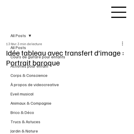
All Posts
13 févr.
3 min de lecture
All Posts
Idée tableau avec transfert d’image :
Cours de guitare pour enfants
Portrait baroque
Activités pour enfant
Corps & Conscience
À propos de videocreative
Eveil musical
Animaux & Compagnie
Brico & Déco
Trucs & Astuces
Jardin & Nature