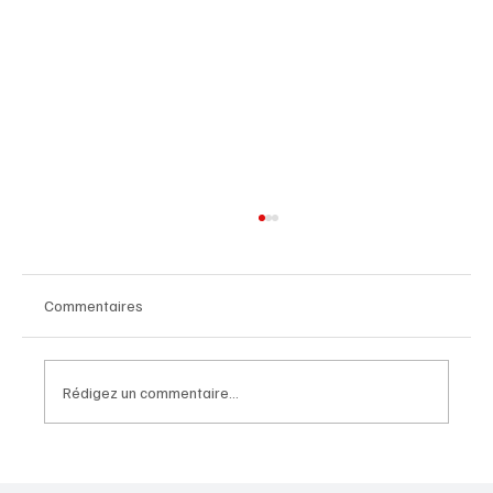
Commentaires
Rédigez un commentaire...
Idée de tableau avec transfert d’image : La