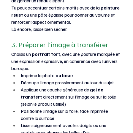
de garder un rendu élégant.
Tu peux accentuer certains motifs avec de la 
peinture 
relief
 ou une pâte épaisse pour donner du volume et 
renforcer l’aspect ornemental.
Là encore, laisse bien sécher.
3. Préparer l’image à transférer
Choisis un 
portrait fort
, avec une posture marquée et 
une expression expressive, en cohérence avec l’univers 
baroque.
Imprime la photo 
au laser
Découpe l’image grossièrement autour du sujet
Applique une couche généreuse de 
gel de 
transfert
 directement sur l’image ou sur la toile 
(selon le produit utilisé)
Positionne l’image sur la toile, face imprimée 
contre la surface
Lisse soigneusement avec les doigts ou une 
spatule pour chasser les bulles d’air