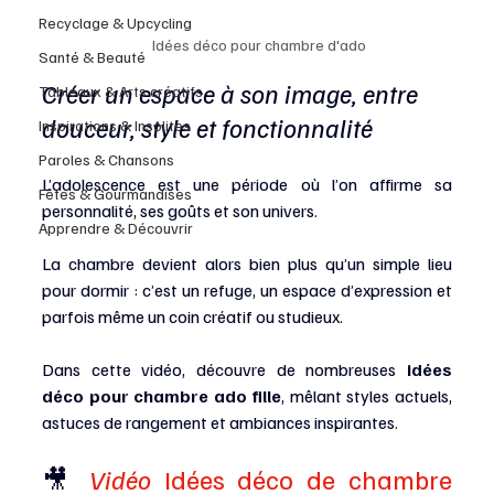
Recyclage & Upcycling
Idées déco pour chambre d'ado
Santé & Beauté
Créer un espace à son image, entre 
Tableaux & Arts créatifs
douceur, style et fonctionnalité
Inspirations & Insolites
Paroles & Chansons
L’adolescence est une période où l’on affirme sa 
Fêtes & Gourmandises
personnalité, ses goûts et son univers. 
Apprendre & Découvrir
La chambre devient alors bien plus qu’un simple lieu 
pour dormir : c’est un refuge, un espace d’expression et 
parfois même un coin créatif ou studieux.
Dans cette vidéo, découvre de nombreuses 
idées 
déco pour chambre ado fille
, mêlant styles actuels, 
astuces de rangement et ambiances inspirantes.
🎥
Vidéo 
Idées déco de chambre 