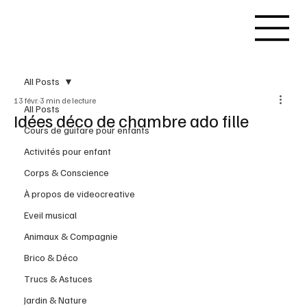
All Posts
13 févr.
3 min de lecture
All Posts
Idées déco de chambre ado fille
Cours de guitare pour enfants
Activités pour enfant
Corps & Conscience
À propos de videocreative
Eveil musical
Animaux & Compagnie
Brico & Déco
Trucs & Astuces
Jardin & Nature