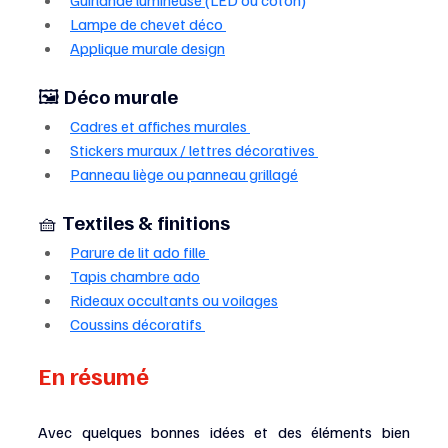
Guirlande lumineuse 
(LED ou coton)
Lampe de chevet déco 
Applique murale design
🖼️ 
Déco murale
Cadres et affiches murales 
Stickers muraux / lettres décoratives 
Panneau liège ou panneau grillagé
🧺 
Textiles & finitions
Parure de lit ado fille 
Tapis chambre ado
Rideaux occultants ou voilages
Coussins décoratifs 
En résumé
Avec quelques bonnes idées et des éléments bien 