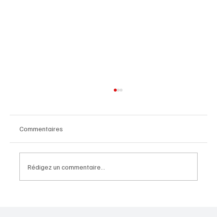
Commentaires
Rédigez un commentaire...
Les plus belles couronnes de Pâques DIY