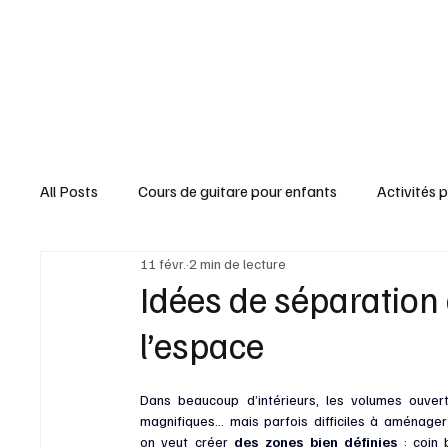
All Posts
Cours de guitare pour enfants
Activités 
11 févr.
2 min de lecture
Brico & Déco
Trucs & Astuces
Jardin & Natu
Idées de séparation
l’espace
Paroles & Chansons
Fêtes & Gourmandises
Dans beaucoup d’intérieurs, les volumes ouvert
magnifiques… mais parfois difficiles à aménager
on veut créer 
des zones bien définies
 : coin 