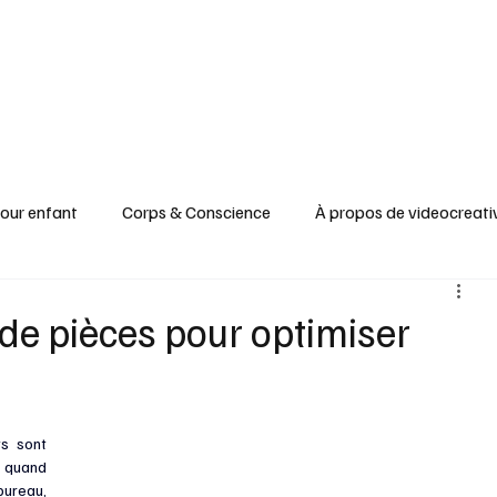
pour enfant
Corps & Conscience
À propos de videocreati
re
Recyclage & Upcycling
Santé & Beauté
Tableaux
 de pièces pour optimiser
Apprendre & Découvrir
s sont 
 quand 
bureau, 