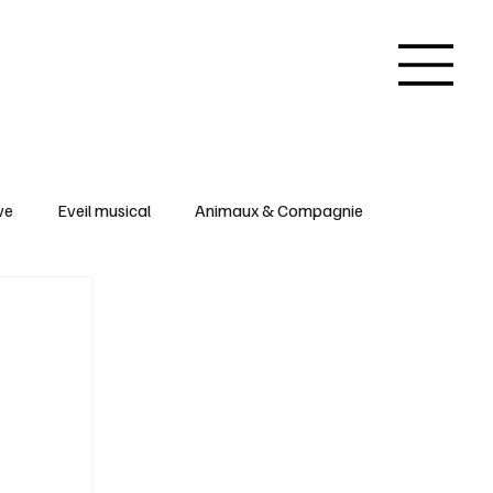
ve
Eveil musical
Animaux & Compagnie
 & Arts créatifs
Inspirations & Insolites