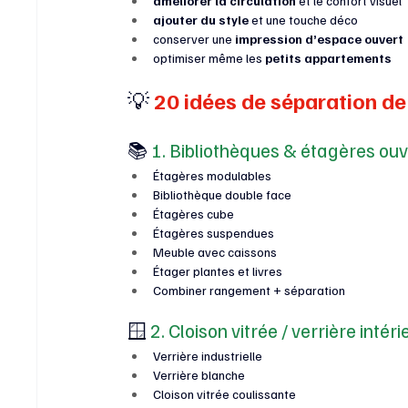
améliorer la circulation
 et le confort visuel
ajouter du style
 et une touche déco
conserver une 
impression d’espace ouvert
optimiser même les 
petits appartements
💡
 20 idées de séparation de
📚
 1. Bibliothèques & étagères ou
Étagères modulables
Bibliothèque double face
Étagères cube
Étagères suspendues
Meuble avec caissons
Étager plantes et livres
Combiner rangement + séparation
🪟
 2. Cloison vitrée / verrière intér
Verrière industrielle
Verrière blanche
Cloison vitrée coulissante