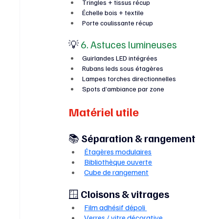
Tringles + tissus récup
Échelle bois + textile
Porte coulissante récup
💡
 6. Astuces lumineuses
Guirlandes LED intégrées
Rubans leds sous étagères
Lampes torches directionnelles
Spots d’ambiance par zone
Matériel utile
📚 
Séparation & rangement
Étagères modulaires
Bibliothèque ouverte
Cube de rangement
🪟
 Cloisons & vitrages
Film adhésif dépoli 
Verres / vitre décorative 