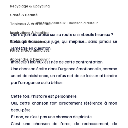
Recyclage & Upcycling
Santé & Beauté
Imbécile heureux. Chanson d'auteur
Tableaux & Arts créatifs
Inspirations & Insolites
Qui n’a jamais croisé sur sa route un imbécile heureux ?
Celui qui écrase, qui juge, qui méprise… sans jamais se 
Paroles & Chansons
remettre en question.
Fêtes & Gourmandises
Apprendre & Découvrir
Imbécile Heureux est née de cette confrontation.
Une chanson écrite dans l’urgence émotionnelle, comme 
un cri de résistance, un refus net de se laisser atteindre 
par l’arrogance ou la bêtise.
Cette fois, l’histoire est personnelle.
Oui, cette chanson fait directement référence à mon 
beau-père.
Et
 non, ce n’est pas une chanson de plainte.
C’est une chanson de force, de redressement, de 