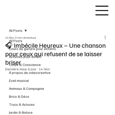
All Posts
14 févr.
3 min de lecture
All Posts
🎧 Imbécile Heureux – Une chanson
Cours de guitare pour enfants
pour ceux qui refusent de se laisser
Activités pour enfant
briser
Corps & Conscience
Dernière mise à jour :
14 févr.
À propos de videocreative
Eveil musical
Animaux & Compagnie
Brico & Déco
Trucs & Astuces
Jardin & Nature