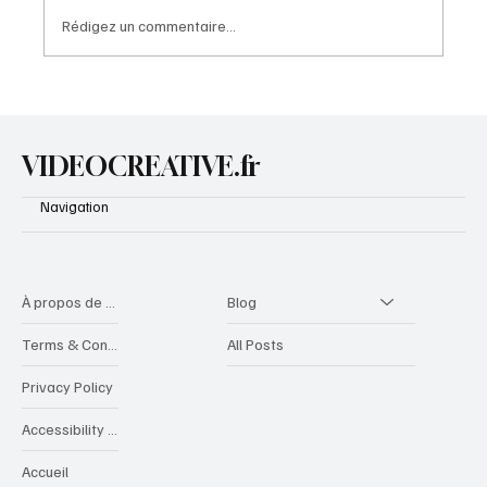
Rédigez un commentaire...
🎧 Voyou de Charme – Une chanson sur la
passion, l’illusion et la désillusion amoureuse
VIDEOCREATIVE.fr
Navigation
À propos de videocreative
Blog
Terms & Conditions
All Posts
Privacy Policy
Accessibility Statement
Accueil