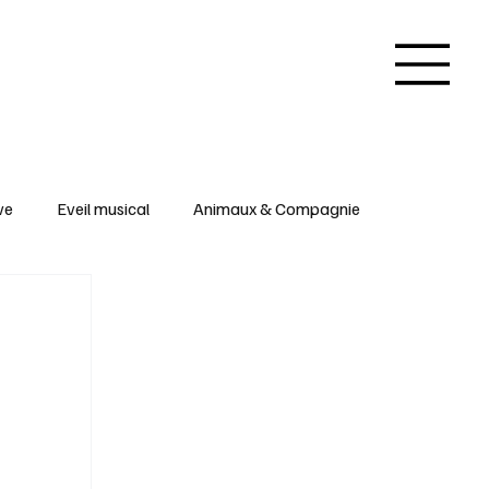
ve
Eveil musical
Animaux & Compagnie
 & Arts créatifs
Inspirations & Insolites