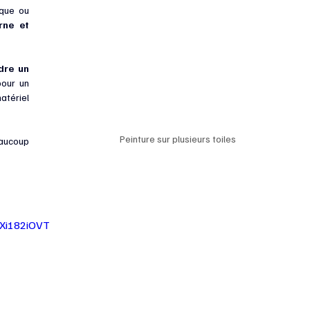
que ou 
ne et 
re un 
pour un 
tériel 
Peinture sur plusieurs toiles
aucoup 
YXi182iOVT