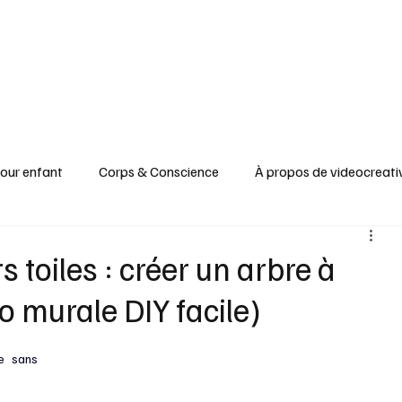
pour enfant
Corps & Conscience
À propos de videocreati
re
Recyclage & Upcycling
Santé & Beauté
Tableaux
s toiles : créer un arbre à
 murale DIY facile)
Apprendre & Découvrir
e sans 