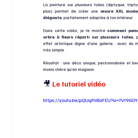
La peinture sur plusieurs toiles (diptyque, tripty
plus) permet de créer une 
œuvre XXL moder
élégante
, parfaitement adaptée à ton intérieur.
Dans cette vidéo, je te montre 
comment peind
arbre à fleurs réparti sur plusieurs toiles
, 
effet artistique digne d’une galerie… avec du ma
très simple.
Résultat : une déco unique, personnalisée et be
moins chère qu’en magasin.
🎥
 Le tutoriel vidéo
https://youtu.be/pQUqFnBaFEU?si=fVt9GO