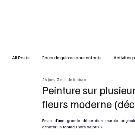
All Posts
Cours de guitare pour enfants
Activités 
26 janv.
3 min de lecture
Brico & Déco
Trucs & Astuces
Jardin & Natu
Peinture sur plusieur
fleurs moderne (déco
Paroles & Chansons
Fêtes & Gourmandises
Envie d’une grande décoration murale original
acheter un tableau hors de prix ?