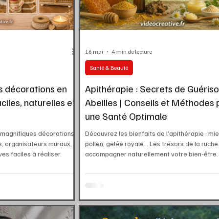
16 mai
4 min de lecture
Santé & Beauté
s décorations en
Apithérapie : Secrets de Guéris
aciles, naturelles et
Abeilles | Conseils et Méthodes 
une Santé Optimale
magnifiques décorations
Découvrez les bienfaits de l’apithérapie : miel
és, organisateurs muraux,
pollen, gelée royale… Les trésors de la ruche
es faciles à réaliser.
accompagner naturellement votre bien-être.