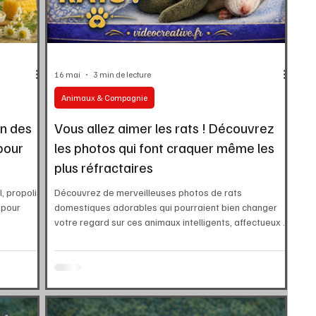
16 mai
3 min de lecture
Animaux & Compagnie
on des
Vous allez aimer les rats ! Découvrez
pour
les photos qui font craquer même les
plus réfractaires
, propolis,
Découvrez de merveilleuses photos de rats
 pour
domestiques adorables qui pourraient bien changer
votre regard sur ces animaux intelligents, affectueux et
fascinants.