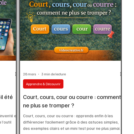
28 mars
3 min de lecture
Apprendre & Découvrir
il été
Court, cours, cour ou courre : comment
ne plus se tromper ?
inventé et
Court, cours, cour ou courre : apprends enfin à les
l’outil
différencier facilement grâce à des astuces simples,
des exemples clairs et un mini test pour ne plus jamais