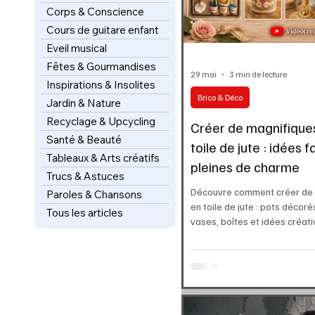
Corps & Conscience
Cours de guitare enfant
Eveil musical
Fêtes & Gourmandises
29 mai
3 min de lecture
Inspirations & Insolites
Brico & Déco
Jardin & Nature
Recyclage & Upcycling
Créer de magnifique
Santé & Beauté
toile de jute : idées f
Tableaux & Arts créatifs
pleines de charme
Trucs & Astuces
Découvre comment créer de 
Paroles & Chansons
en toile de jute : pots décor
Tous les articles
vases, boîtes et idées créativ