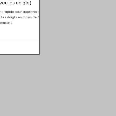
vec les doigts)
et rapide pour apprendre
c tes doigts en moins de 4
amusant.