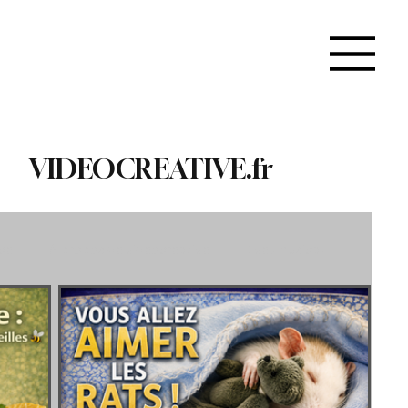
VIDEOCREATIVE.fr
ce
À propos de videocreative
Eveil musical
Recyclage & Upcycling
Santé & Beauté
s & Gourmandises
Apprendre & Découvrir