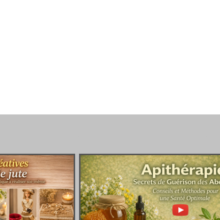
are pour enfants
Activités pour enfant
Corps & Conscien
e
Brico & Déco
Trucs & Astuces
Jardin & Nature
fs
Inspirations & Insolites
Paroles & Chansons
Fête