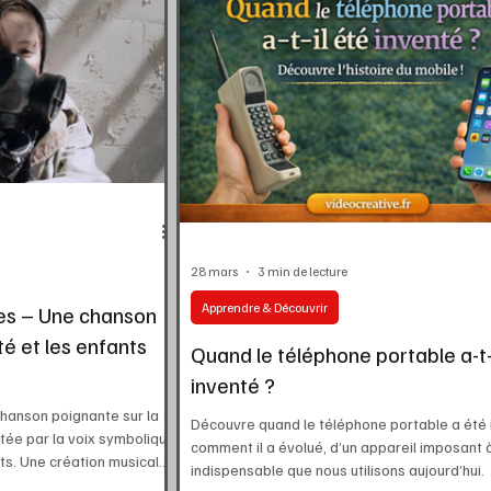
28 mars
3 min de lecture
Apprendre & Découvrir
es – Une chanson
té et les enfants
Quand le téléphone portable a-t-
inventé ?
hanson poignante sur la
Découvre quand le téléphone portable a été 
ortée par la voix symbolique
comment il a évolué, d’un appareil imposant à 
its. Une création musicale
indispensable que nous utilisons aujourd’hui.