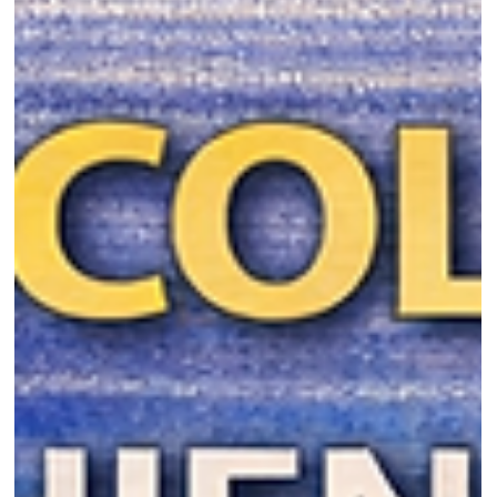
24 mars
3 min de lecture
Animaux & Compagnie
12 bébés animaux photographiés dans le ventre
de leur mère qui vont vous émerveiller
Découvrez 12 bébés animaux photographiés dans le ventre de leur
mère : des images rares, fascinantes et émouvantes qui révèlent le
mystères de la vie avant la naissance.