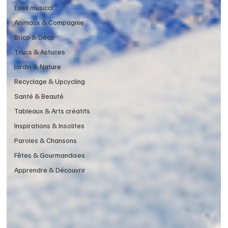
Eveil musical
Animaux & Compagnie
Brico & Déco
Trucs & Astuces
Jardin & Nature
Recyclage & Upcycling
Santé & Beauté
Tableaux & Arts créatifs
Inspirations & Insolites
Paroles & Chansons
Fêtes & Gourmandises
Apprendre & Découvrir