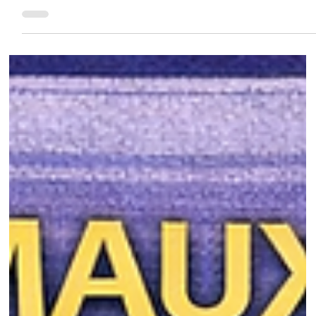
16 mai
3 min de lecture
Animaux & Compagnie
Vous allez aimer les rats ! Découvrez les photos
qui font craquer même les plus réfractaires
Découvrez de merveilleuses photos de rats domestiques adorables
qui pourraient bien changer votre regard sur ces animaux
intelligents, affectueux et fascinants.