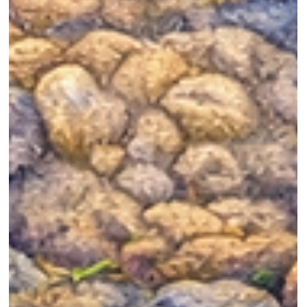
6 mars
4 min de lecture
Animaux & Compagnie
20 idées bricolage facile pour chien et chat (DIY
simples et économiques)
20 idées de bricolage faciles pour chien et chat : lits, jouets, maisons
arbres à chat et accessoires DIY simples à fabriquer avec des objet
recyclés.