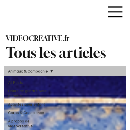
VIDEOCREATIVE.fr
Tous les articles
Animaux & Compagnie
All Posts
Cours de guitare pour
enfants
Activités pour enfant
Corps & Conscience
À propos de
videocreative