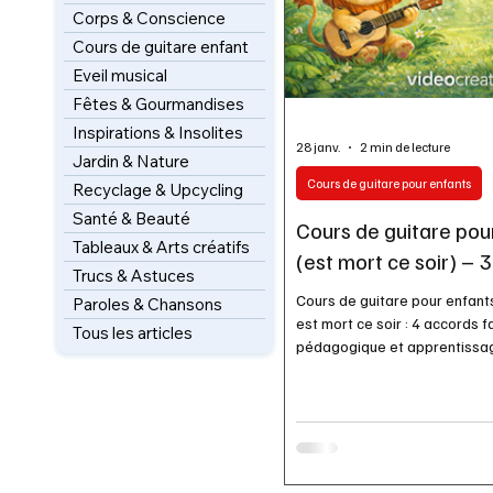
Corps & Conscience
Cours de guitare enfant
Eveil musical
Fêtes & Gourmandises
Inspirations & Insolites
28 janv.
2 min de lecture
Jardin & Nature
Cours de guitare pour enfants
Recyclage & Upcycling
Santé & Beauté
Cours de guitare pour
Tableaux & Arts créatifs
(est mort ce soir) – 
Trucs & Astuces
Cours de guitare pour enfants
Paroles & Chansons
est mort ce soir : 4 accords f
Tous les articles
pédagogique et apprentissag
débutants.