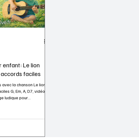
 enfant: Le lion
3 accords faciles
 avec la chanson Le lion
aciles G, Em, A, D7, vidéo
e ludique pour