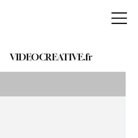
VIDEOCREATIVE.fr
ce
À propos de videocreative
Eveil musical
Recyclage & Upcycling
Santé & Beauté
s & Gourmandises
Apprendre & Découvrir