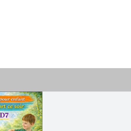
are pour enfants
Activités pour enfant
Corps & Conscien
e
Brico & Déco
Trucs & Astuces
Jardin & Nature
fs
Inspirations & Insolites
Paroles & Chansons
Fête