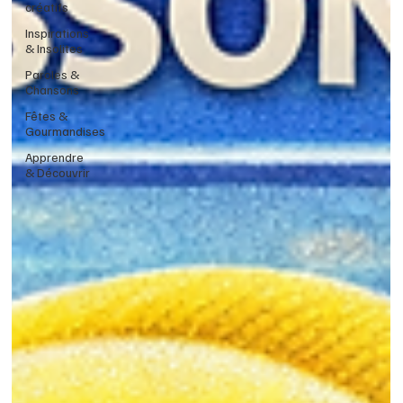
créatifs
Inspirations
& Insolites
Paroles &
Chansons
Fêtes &
Gourmandises
Apprendre
& Découvrir