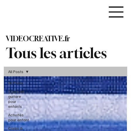
VIDEOCREATIVE.fr
Tous les articles
All Posts
All Posts
Cours de
guitare
pour
enfants
Activités
pour enfant
Corps &