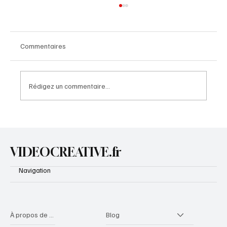
Commentaires
Rédigez un commentaire...
Comptine à 2 accords – D / A7 : Petit
escargot
VIDEOCREATIVE.fr
Navigation
À propos de videocreative
Blog