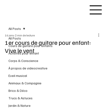
All Posts
16 janv.
2 min de lecture
All Posts
1er cours de guitare pour enfant:
Cours de guitare pour enfants
Vive le vent
Activités pour enfant
Corps & Conscience
À propos de videocreative
Eveil musical
Animaux & Compagnie
Brico & Déco
Trucs & Astuces
Jardin & Nature