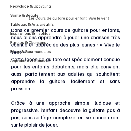
Recyclage & Upcycling
Santé & Beauté
1er Cours de guitare pour enfant: Vive le vent
Tableaux & Arts créatifs
Dans ce premier cours de guitare pour enfants, 
Inspirations & Insolites
nous allons apprendre à jouer une chanson très 
Paroles & Chansons
connue et appréciée des plus jeunes : « Vive le 
vent ».
Fêtes & Gourmandises
Cette leçon de guitare est spécialement conçue 
Apprendre & Découvrir
pour les enfants débutants, mais elle convient 
aussi parfaitement aux adultes qui souhaitent 
apprendre la guitare facilement et sans 
pression.
Grâce à une approche simple, ludique et 
progressive, l’enfant découvre la guitare pas à 
pas, sans solfège complexe, en se concentrant 
sur le plaisir de jouer.