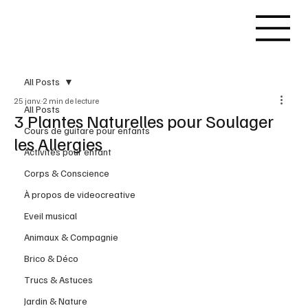
All Posts
25 janv.
2 min de lecture
All Posts
3 Plantes Naturelles pour Soulager
Cours de guitare pour enfants
les Allergies
Activités pour enfant
Corps & Conscience
À propos de videocreative
Eveil musical
Animaux & Compagnie
Brico & Déco
Trucs & Astuces
Jardin & Nature