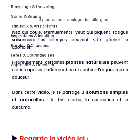
Recyclage & Upcycling
Santé & Beauté
3 plantes pour soulager les allergies
Tableaux & Arts créatifs
Nez qui coule, éternuements, yeux qui piquent, fatigue 
Inspirations & Insolites
saisonnière…Les allergies peuvent vite gâcher le 
Paroles & Chansons
quotidien.
Fêtes & Gourmandises
Heureusement, certaines 
plantes naturelles
 peuvent 
Apprendre & Découvrir
aider à apaiser l’inflammation et soutenir l’organisme en 
douceur.
Dans cette vidéo, je te partage 
3 solutions simples 
et naturelles
 : le thé d’ortie, la quercétine et le 
curcuma.
▶️ 
Regarde la vidéo ici :