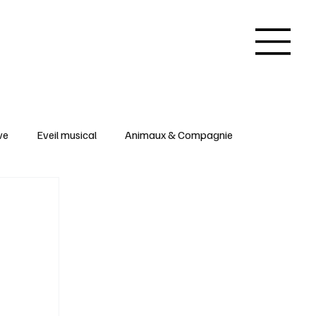
ve
Eveil musical
Animaux & Compagnie
 & Arts créatifs
Inspirations & Insolites