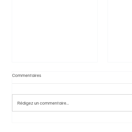
Commentaires
Rédigez un commentaire...
10 astuces pour décoder la
10 astu
gestuelle et mieux comprendre
salle de