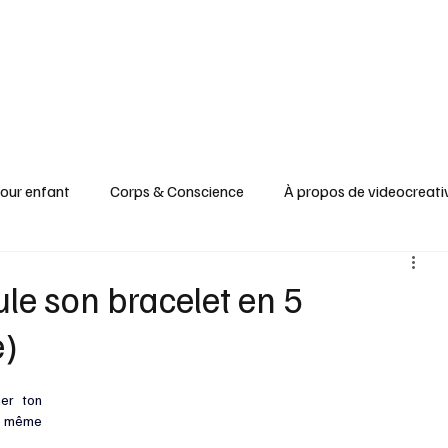
pour enfant
Corps & Conscience
À propos de videocreati
re
Recyclage & Upcycling
Santé & Beauté
Tableaux
ule son bracelet en 5
e)
Apprendre & Découvrir
er ton 
t même 