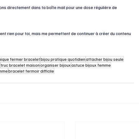
tions directement dans ta boîte mail pour une dose régulière de 
angent rien pour toi, mais me permettent de continuer à créer du contenu 
nique fermer bracelet
bijou pratique quotidien
attacher bijou seule
t
truc bracelet maison
organiser bijoux
astuce bijoux femme
emme
bracelet fermoir difficile