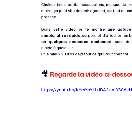
Chaînes fines, petits mousquetons, manque de tro
main… ça peut vite devenir agaçant, surtout quand 
pressée.
Dans cette vidéo, je te montre 
une astuce 
simple, ultra rapide
en quelques secondes seulement
, sans de
d’aide à quelqu’un.
Et le mieux ? Tu as déjà tout ce qu’il faut chez toi.
🎥 
Regarde la vidéo ci-desso
https://youtu.be/KYmYpYLLdDA?si=LYSS6v