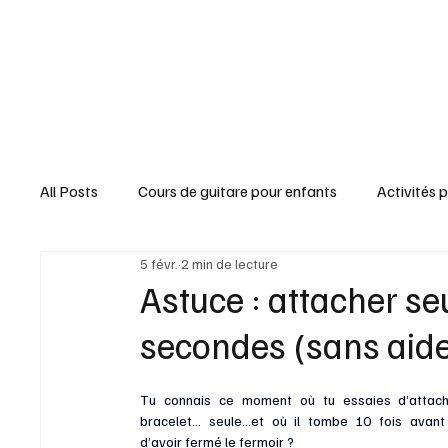
All Posts
Cours de guitare pour enfants
Activités 
5 févr.
2 min de lecture
Brico & Déco
Trucs & Astuces
Jardin & Natu
Astuce : attacher se
secondes (sans aid
Paroles & Chansons
Fêtes & Gourmandises
Tu connais ce moment où tu essaies d’attach
bracelet… seule…et où il tombe 10 fois avan
d’avoir fermé le fermoir ? 