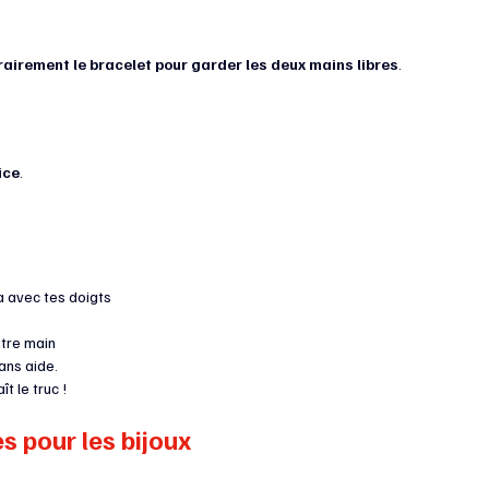
airement le bracelet pour garder les deux mains libres
.
ice
.
a avec tes doigts
utre main
sans aide.
 le truc !
es pour les bijoux