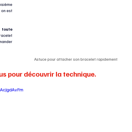
isième 
on est 
toute 
, qui permet d’attacher ton bracelet 
mander 
Astuce pour attacher son bracelet rapidement
us pour découvrir la technique.
HAcJgdAvFm