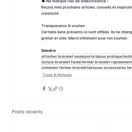
🔔 Ne manque rien de Videocreative ! 
Reçois mes prochains articles, conseils et inspira
créativité.
Transparence & soutien 
Certains liens présents ici sont affiliés. Ils ne ch
gratuit et utile. Merci infiniment pour ton soutien.
Sandra
attacher bracelet seule
porte bijoux pratique
tech
astuce bracelet facile
fermer bracelet rapidemen
comment fermer bracelet
astuces accessoires f
Trucs & Astuces
Posts récents