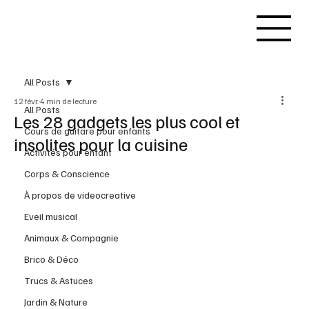
All Posts
12 févr.
4 min de lecture
All Posts
Les 28 gadgets les plus cool et
Cours de guitare pour enfants
insolites pour la cuisine
Activités pour enfant
Corps & Conscience
À propos de videocreative
Eveil musical
Animaux & Compagnie
Brico & Déco
Trucs & Astuces
Jardin & Nature