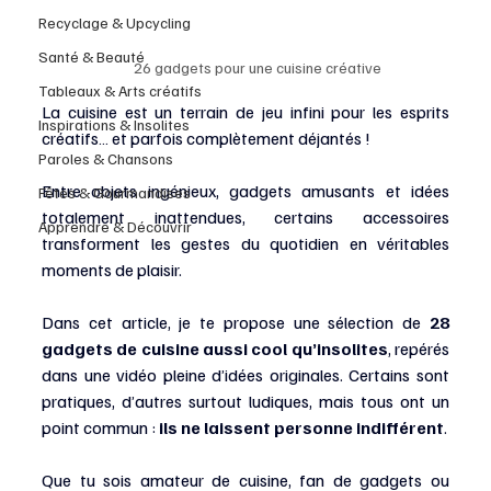
Recyclage & Upcycling
Santé & Beauté
26 gadgets pour une cuisine créative
Tableaux & Arts créatifs
La cuisine est un terrain de jeu infini pour les esprits 
Inspirations & Insolites
créatifs… et parfois complètement déjantés !
Paroles & Chansons
Entre objets ingénieux, gadgets amusants et idées 
Fêtes & Gourmandises
totalement inattendues, certains accessoires 
Apprendre & Découvrir
transforment les gestes du quotidien en véritables 
moments de plaisir.
Dans cet article, je te propose une sélection de 
28 
gadgets de cuisine aussi cool qu’insolites
, repérés 
dans une vidéo pleine d’idées originales. Certains sont 
pratiques, d’autres surtout ludiques, mais tous ont un 
point commun : 
ils ne laissent personne indifférent
.
Que tu sois amateur de cuisine, fan de gadgets ou 