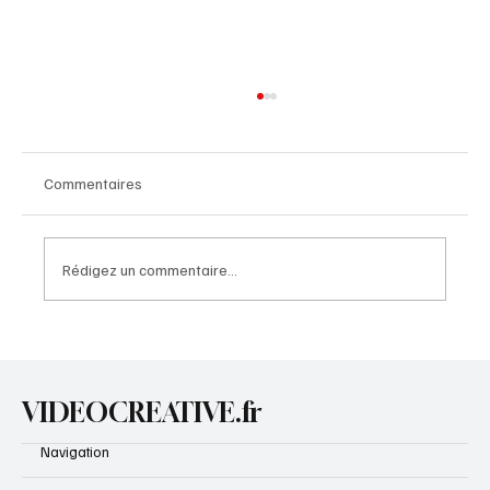
Commentaires
Rédigez un commentaire...
♻️ 30 projets de recyclage avec des
palettes géniaux pour les enfants
VIDEOCREATIVE.fr
Navigation