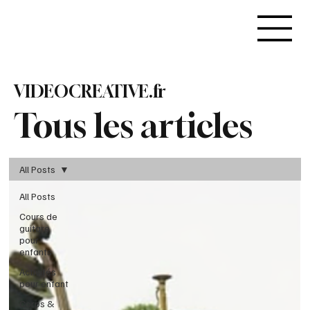
VIDEOCREATIVE.fr
Tous les articles
All Posts
All Posts
Cours de
guitare
pour
enfants
Activités
pour enfant
Corps &