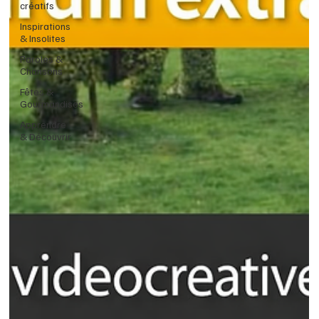
créatifs
Inspirations
& Insolites
Paroles &
Chansons
Fêtes &
Gourmandises
Apprendre
& Découvrir