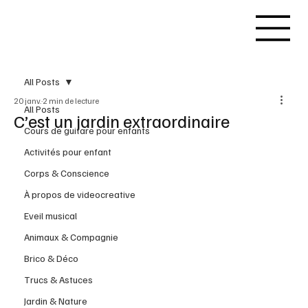
All Posts
20 janv.
2 min de lecture
All Posts
C’est un jardin extraordinaire
Cours de guitare pour enfants
Activités pour enfant
Corps & Conscience
À propos de videocreative
Eveil musical
Animaux & Compagnie
Brico & Déco
Trucs & Astuces
Jardin & Nature