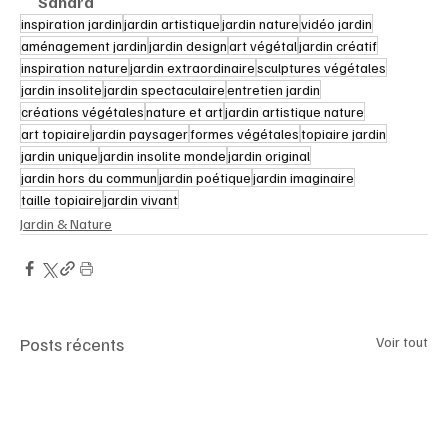
Sandra
inspiration jardin
jardin artistique
jardin nature
vidéo jardin
aménagement jardin
jardin design
art végétal
jardin créatif
inspiration nature
jardin extraordinaire
sculptures végétales
jardin insolite
jardin spectaculaire
entretien jardin
créations végétales
nature et art
jardin artistique nature
art topiaire
jardin paysager
formes végétales
topiaire jardin
jardin unique
jardin insolite monde
jardin original
jardin hors du commun
jardin poétique
jardin imaginaire
taille topiaire
jardin vivant
Jardin & Nature
Posts récents
Voir tout