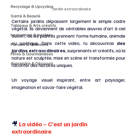
Recyclage & Upcycling
Jardin extraordinaire
Santé & Beauté
Certains jardins dépassent largement le simple cadre 
Tableaux & Arts créatifs
végétal. Ils deviennent de véritables œuvres d’art à ciel 
Inspirations & Insolites
ouvert, où les plantes prennent forme humaine, animale 
ou poétique. Dans cette vidéo, tu découvriras 
des 
Paroles & Chansons
jardins extraordinaires
, surprenants et créatifs, où la 
Fêtes & Gourmandises
nature est sculptée, mise en scène et transformée pour 
Apprendre & Découvrir
raconter des histoires uniques.
Un voyage visuel inspirant, entre art paysager, 
imagination et savoir-faire végétal.
🎥
 La vidéo – C’est un jardin 
extraordinaire