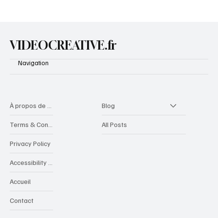
40 idées de bassins aquatiques en pot
VIDEOCREATIVE.fr
Navigation
À propos de videocreative
Blog
Terms & Conditions
All Posts
Privacy Policy
Accessibility Statement
Accueil
Contact