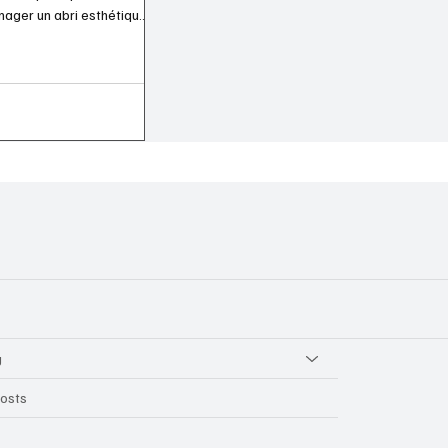
ager un abri esthétique
g
Posts