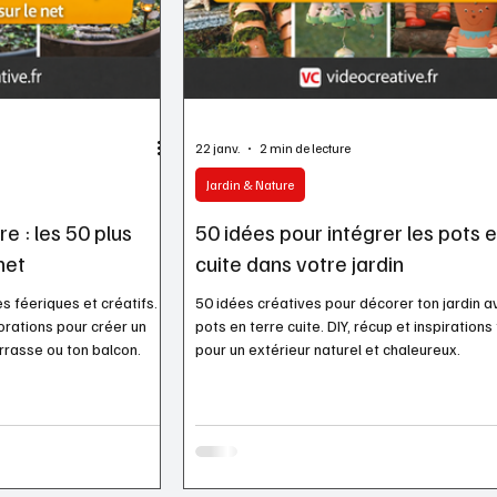
22 janv.
2 min de lecture
Jardin & Nature
re : les 50 plus
50 idées pour intégrer les pots e
net
cuite dans votre jardin
s féeriques et créatifs.
50 idées créatives pour décorer ton jardin 
corations pour créer un
pots en terre cuite. DIY, récup et inspirations
rrasse ou ton balcon.
pour un extérieur naturel et chaleureux.