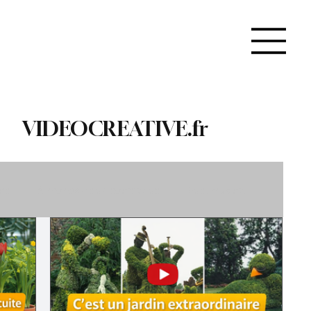
VIDEOCREATIVE.fr
ce
À propos de videocreative
Eveil musical
Recyclage & Upcycling
Santé & Beauté
s & Gourmandises
Apprendre & Découvrir