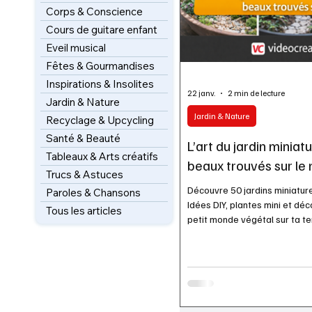
Corps & Conscience
Cours de guitare enfant
Eveil musical
Fêtes & Gourmandises
Inspirations & Insolites
22 janv.
2 min de lecture
Jardin & Nature
Jardin & Nature
Recyclage & Upcycling
Santé & Beauté
L’art du jardin miniatu
Tableaux & Arts créatifs
beaux trouvés sur le 
Trucs & Astuces
Découvre 50 jardins miniature
Paroles & Chansons
Idées DIY, plantes mini et dé
Tous les articles
petit monde végétal sur ta te