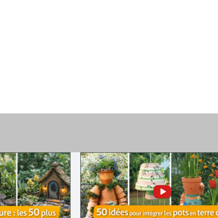
are pour enfants
Activités pour enfant
Corps & Conscien
e
Brico & Déco
Trucs & Astuces
Jardin & Nature
fs
Inspirations & Insolites
Paroles & Chansons
Fête